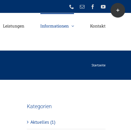
Toggle
Phone
E-
Facebook
YouTube
Mail
Sliding
Bar
Leistungen
Informationen
Kontakt
Area
Startseite
Kategorien
Aktuelles (1)