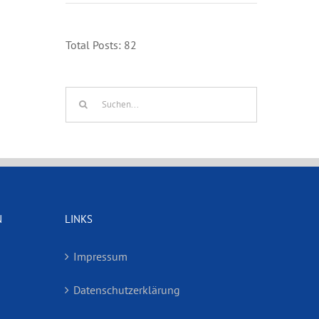
Total Posts:
82
Suche
nach:
N
LINKS
Impressum
Datenschutzerklärung