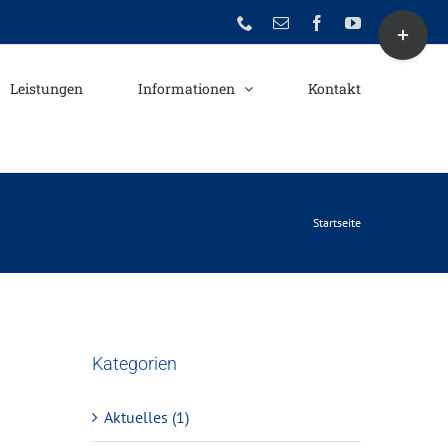
Toggle
Phone
E-
Facebook
YouTube
Mail
Sliding
Bar
Leistungen
Informationen
Kontakt
Area
Startseite
Kategorien
Aktuelles (1)