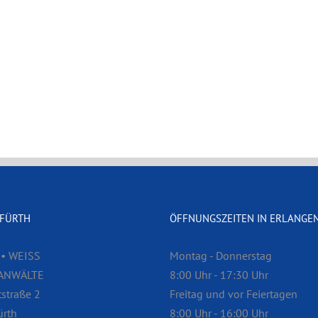
 FÜRTH
ÖFFNUNGSZEITEN IN ERLANGE
• WEISS
Montag - Donnerstag
ANWÄLTE
8:00 Uhr - 17:30 Uhr
straße 2
Freitag und vor Feiertagen
ürth
8:00 Uhr - 16:00 Uhr