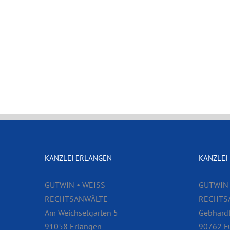
KANZLEI ERLANGEN
KANZLEI
GUTWIN • WEISS
GUTWIN 
RECHTSANWÄLTE
RECHTS
Am Weichselgarten 5
Gebhardt
91058 Erlangen
90762 F