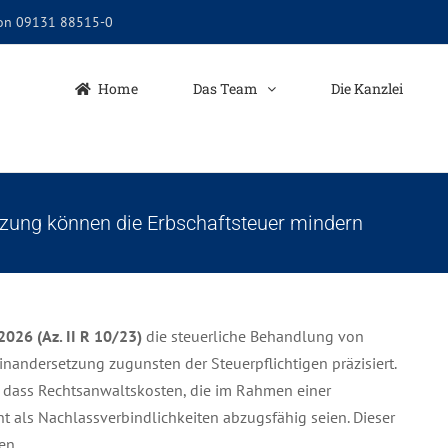
fon 09131 88515-0
Home
Das Team
Die Kanzlei
tzung können die Erbschaftsteuer mindern
2026 (Az. II R 10/23)
die steuerliche Behandlung von
ndersetzung zugunsten der Steuerpflichtigen präzisiert.
, dass Rechtsanwaltskosten, die im Rahmen einer
t als Nachlassverbindlichkeiten abzugsfähig seien. Dieser
en.