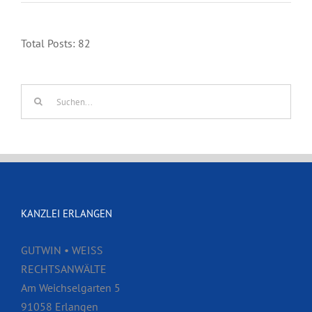
Total Posts:
82
Suche
nach:
KANZLEI ERLANGEN
GUTWIN • WEISS
RECHTSANWÄLTE
Am Weichselgarten 5
91058 Erlangen