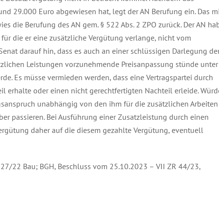
 rund 29.000 Euro abgewiesen hat, legt der AN Berufung ein. Das m
es die Berufung des AN gem. § 522 Abs. 2 ZPO zurück. Der AN ha
 für die er eine zusätzliche Vergütung verlange, nicht vom
 Senat darauf hin, dass es auch an einer schlüssigen Darlegung de
ätzlichen Leistungen vorzunehmende Preisanpassung stünde unter
rde. Es müsse vermieden werden, dass eine Vertragspartei durch
il erhalte oder einen nicht gerechtfertigten Nachteil erleide. Würd
anspruch unabhängig von den ihm für die zusätzlichen Arbeiten
r passieren. Bei Ausführung einer Zusatzleistung durch einen
ergütung daher auf die diesem gezahlte Vergütung, eventuell
27/22 Bau; BGH, Beschluss vom 25.10.2023 – VII ZR 44/23,