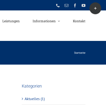
Toggle
Phone
E-
Facebook
YouTube
Mail
Sliding
Bar
Leistungen
Informationen
Kontakt
Area
Startseite
Kategorien
Aktuelles (1)