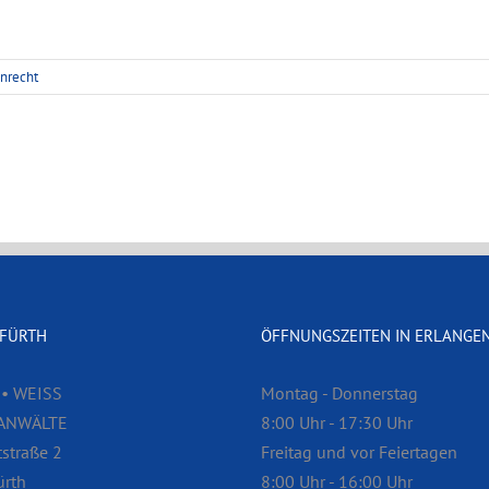
enrecht
 FÜRTH
ÖFFNUNGSZEITEN IN ERLANGE
• WEISS
Montag - Donnerstag
ANWÄLTE
8:00 Uhr - 17:30 Uhr
straße 2
Freitag und vor Feiertagen
ürth
8:00 Uhr - 16:00 Uhr