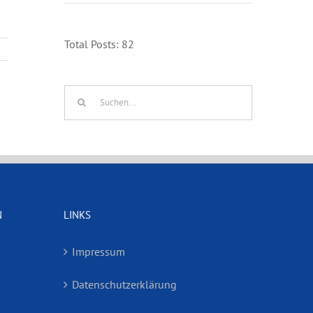
Total Posts:
82
Suche
nach:
N
LINKS
Impressum
Datenschutzerklärung