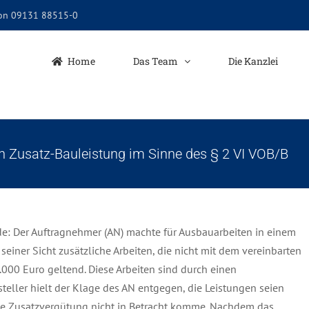
fon 09131 88515-0
Home
Das Team
Die Kanzlei
en Zusatz-Bauleistung im Sinne des § 2 VI VOB/B
e: Der Auftragnehmer (AN) machte für Ausbauarbeiten in einem
iner Sicht zusätzliche Arbeiten, die nicht mit dem vereinbarten
5.000 Euro geltend. Diese Arbeiten sind durch einen
eller hielt der Klage des AN entgegen, die Leistungen seien
ne Zusatzvergütung nicht in Betracht komme. Nachdem das