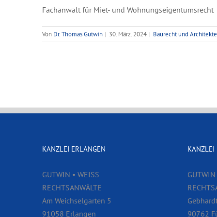
Fachanwalt für Miet- und Wohnungseigentumsrecht
Von
Dr. Thomas Gutwin
|
30. März. 2024
|
Baurecht und Architekt
KANZLEI ERLANGEN
KANZLEI
GUTWIN • WEISS
GUTWIN 
RECHTSANWÄLTE
RECHTS
Am Weichselgarten 5
Gebhardt
91058 Erlangen
90762 F